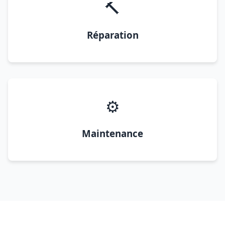
🔨
Réparation
⚙️
Maintenance