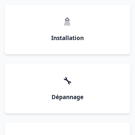
🚿
Installation
🔧
Dépannage