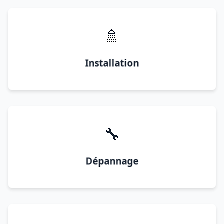
🚿
Installation
🔧
Dépannage