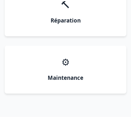
🔨
Réparation
⚙️
Maintenance