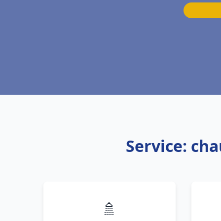
Service: ch
🚿