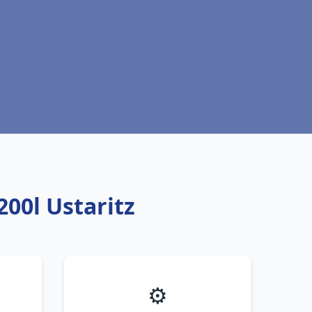
00l Ustaritz
⚙️