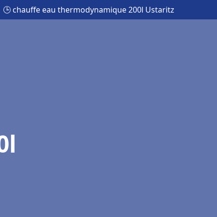
🕒 chauffe eau thermodynamique 200l Ustaritz
0l