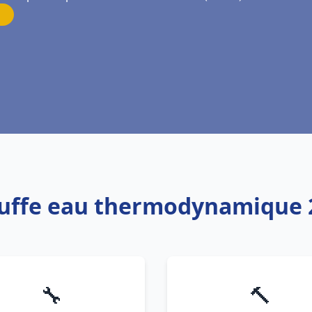
auffe eau thermodynamique 2
🔧
🔨