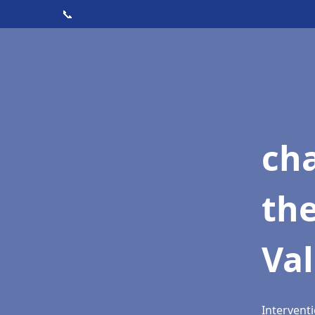
📞
ch
th
Va
Interventi