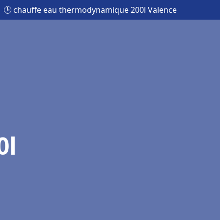
🕒 chauffe eau thermodynamique 200l Valence
0l