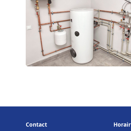
Contact
Horair