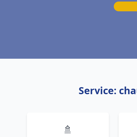
Service: ch
🚿