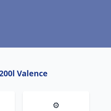
200l Valence
⚙️