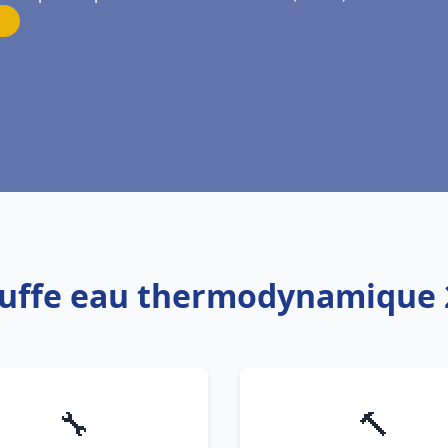
auffe eau thermodynamique 
🔧
🔨