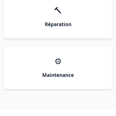
🔨
Réparation
⚙️
Maintenance