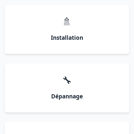
🚿
Installation
🔧
Dépannage