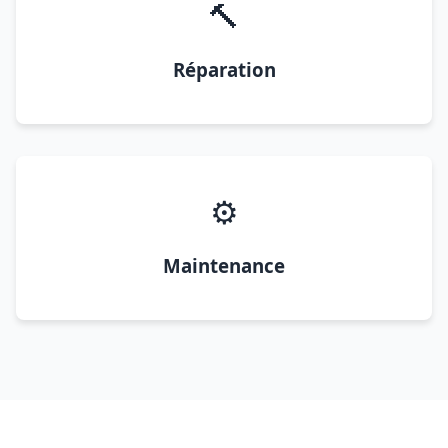
🔨
Réparation
⚙️
Maintenance