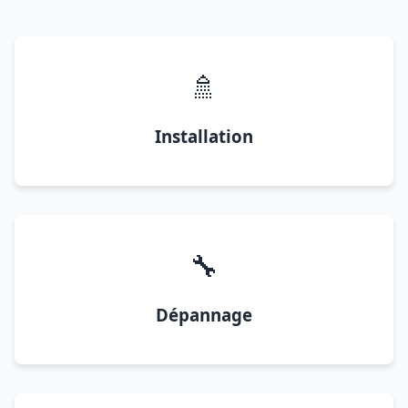
🚿
Installation
🔧
Dépannage