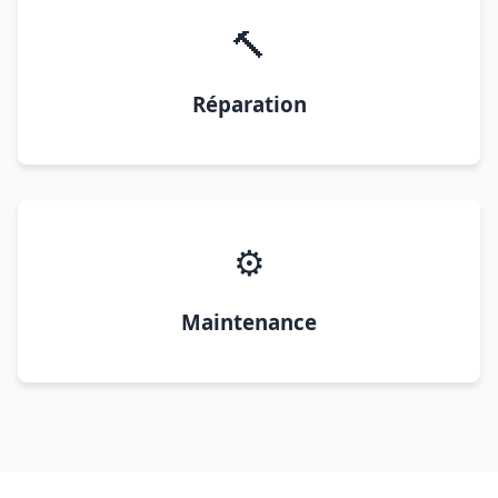
🔨
Réparation
⚙️
Maintenance