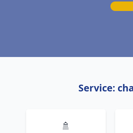
Service: c
🚿