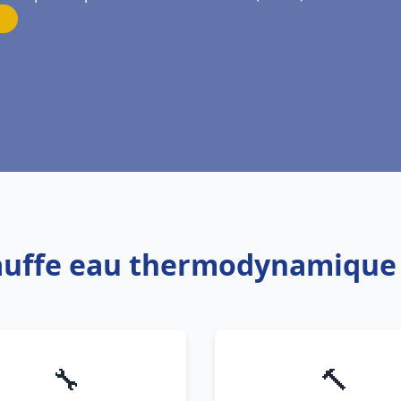
hauffe eau thermodynamique 
🔧
🔨