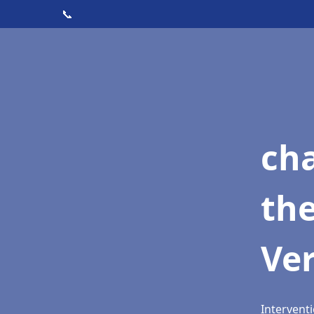
📞
ch
th
Ve
Interventi