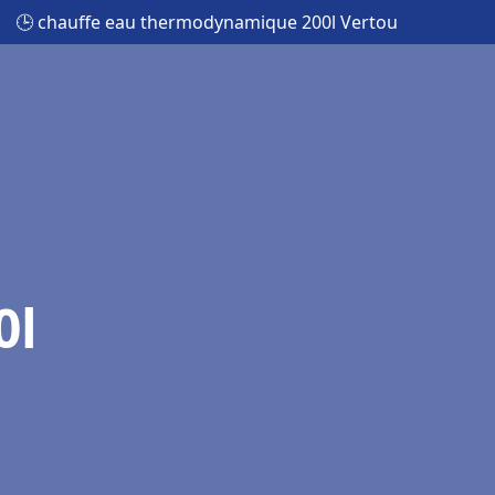
🕒 chauffe eau thermodynamique 200l Vertou
0l