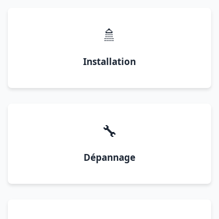
🚿
Installation
🔧
Dépannage