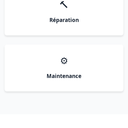
🔨
Réparation
⚙️
Maintenance