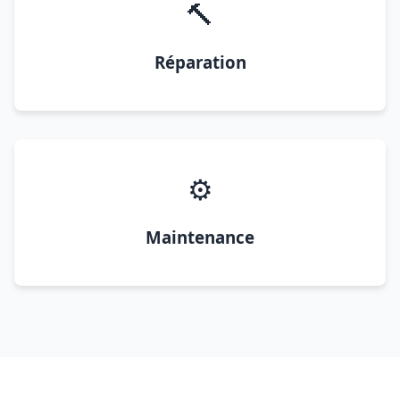
🔨
Réparation
⚙️
Maintenance