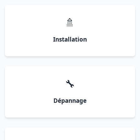
🚿
Installation
🔧
Dépannage