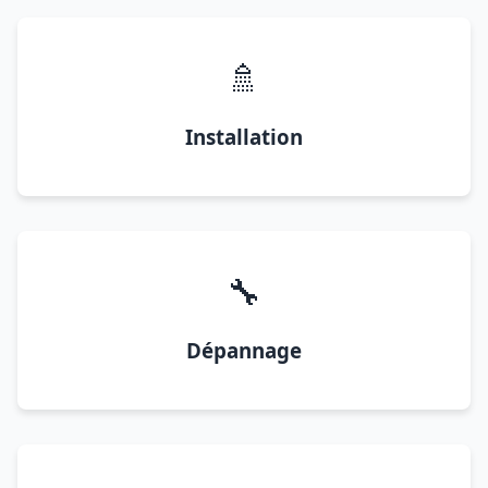
🚿
Installation
🔧
Dépannage