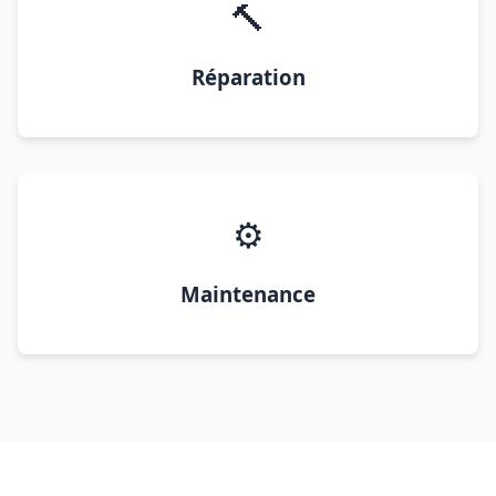
🔨
Réparation
⚙️
Maintenance