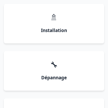
🚿
Installation
🔧
Dépannage