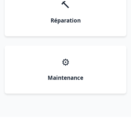
🔨
Réparation
⚙️
Maintenance