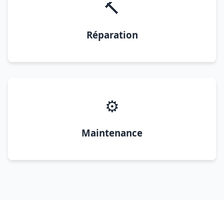
🔨
Réparation
⚙️
Maintenance