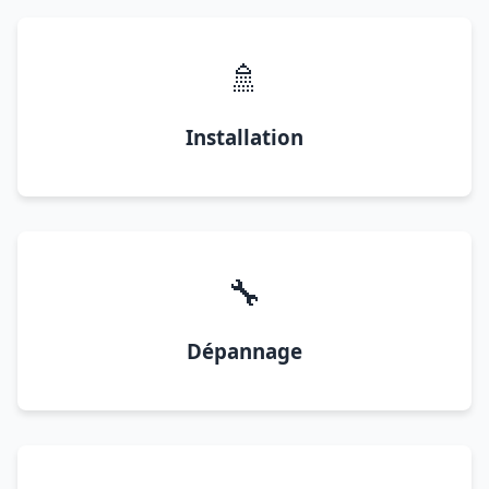
🚿
Installation
🔧
Dépannage