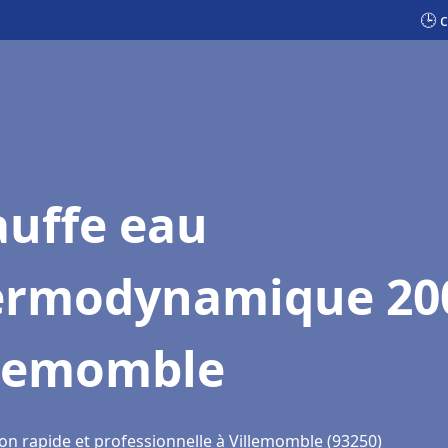
🕒 
auffe eau
ermodynamique 20
llemomble
ion rapide et professionnelle à Villemomble (93250)