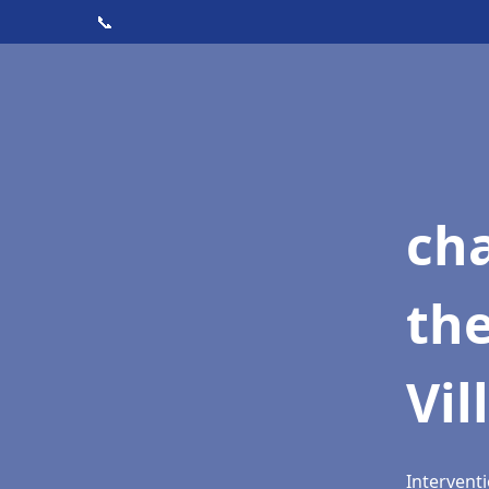
📞
ch
th
Vi
Intervent