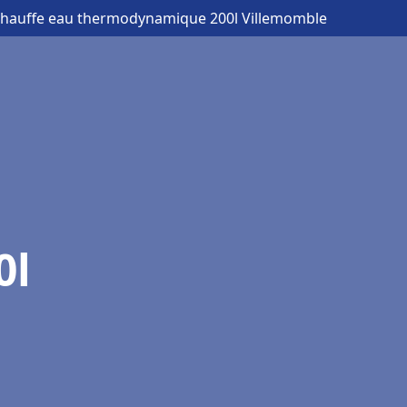
chauffe eau thermodynamique 200l Villemomble
0l