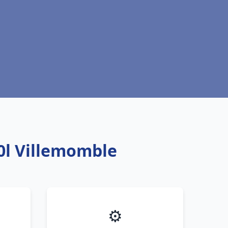
0l Villemomble
⚙️