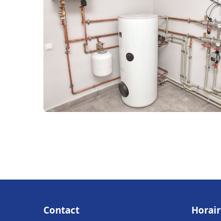
Contact
Horair