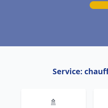
Service: chau
🚿