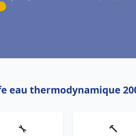
ffe eau thermodynamique 20
🔧
🔨