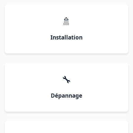
🚿
Installation
🔧
Dépannage