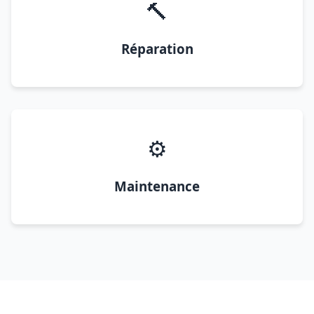
🔨
Réparation
⚙️
Maintenance