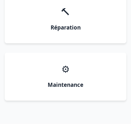
🔨
Réparation
⚙️
Maintenance