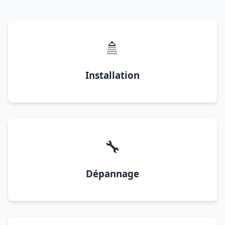
🚿
Installation
🔧
Dépannage