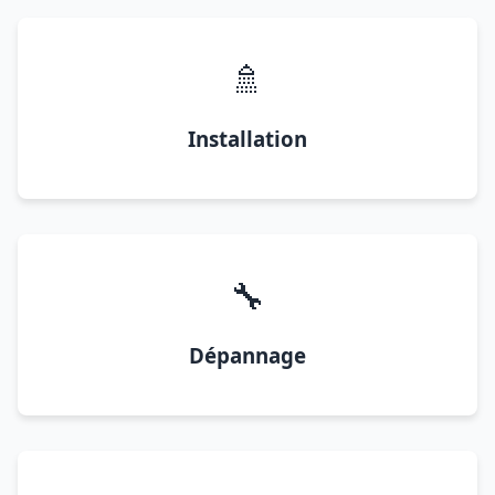
🚿
Installation
🔧
Dépannage