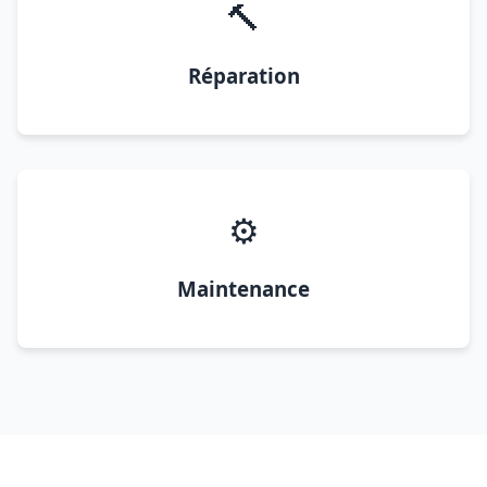
🔨
Réparation
⚙️
Maintenance